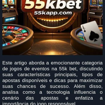
Este artigo aborda a emocionante categoria
de jogos de eventos na 55k bet, discutindo
suas características principais, tipos de
apostas disponíveis e dicas para maximizar
suas chances de sucesso. Além disso,
analisa como a tecnologia influencia o
cenário das apostas e enfatiza a
importância do jogo responsável.